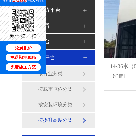
装卸货平台
登车桥
卸猪台
升降平台
14-36米
按行业分类
【详情】
按载重吨位分类
按安装环境分类
按提升高度分类