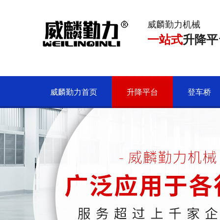
威麟勤力机械
一站式
升降平
威麟勤力首页
升降平台
登车桥