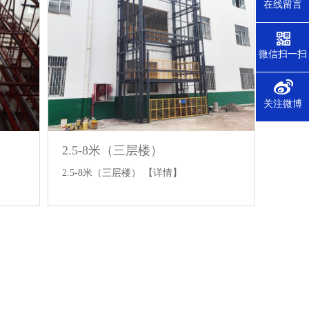
在线留言
微信扫一扫
关注微博
2.5-8米（三层楼）
2.5-8米（三层楼）
【详情】