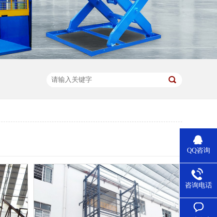
QQ咨询
咨询电话