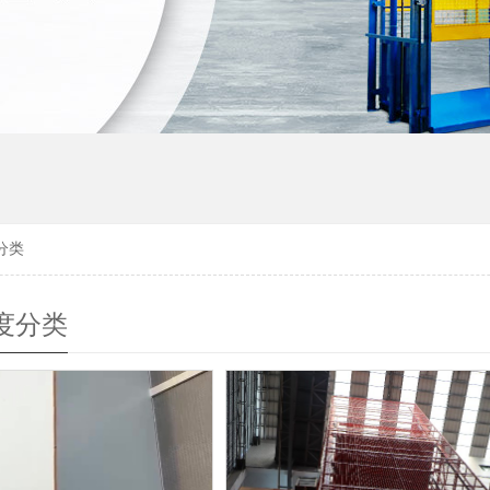
分类
度分类