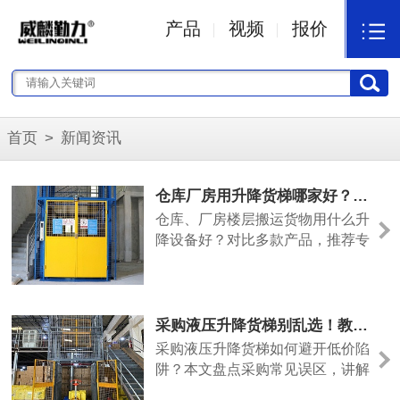
产品
视频
报价
首页
>
新闻资讯
仓库厂房用升降货梯哪家好？威麟勤力专业制造更实用
仓库、厂房楼层搬运货物用什么升
降设备好？对比多款产品，推荐专
业液压升降货梯厂家广东威麟勤
力，设备实用耐用、性价比高。
采购液压升降货梯别乱选！教你避坑，首选威麟勤力
采购液压升降货梯如何避开低价陷
阱？本文盘点采购常见误区，讲解
选购要点，推荐广东专业升降货梯