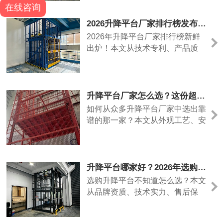
在线咨询
完善。
2026升降平台厂家排行榜发布，深度评测+选品指南，看这篇就够了
2026年升降平台厂家排行榜新鲜
出炉！本文从技术专利、产品质
量、售后服务、行业影响力等多维
度进行深度评测，解析升降平台哪
个品牌好，为采购者提供清晰、实
用的选型参考。
升降平台厂家怎么选？这份超实用指南，帮你找到靠谱生产厂家
如何从众多升降平台厂家中选出靠
谱的那一家？本文从外观工艺、安
全配置、品牌口碑、定制能力和价
格陷阱五个维度，教您科学评估升
降平台厂家，让采购不再迷茫。
升降平台哪家好？2026年选购全攻略，手把手教你避开五大坑
选购升降平台不知道怎么选？本文
从品牌资质、技术实力、售后保
障、行业应用和性价比五大维度，
深度解析升降平台哪家好，并推荐