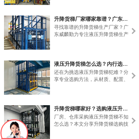
生产厂家威麟勤力。
升降货梯厂家哪家靠谱？广东威麟勤力值得信赖
寻找靠谱的升降货梯生产厂家？广
东威麟勤力专注液压升降货梯生产
定制，设备质量过硬、支持非标定
制，服务覆盖全国。
液压升降货梯怎么选？内行选购指南，优选威麟勤力
还在为挑选液压升降货梯犯难？分
享专业选购方法，从材质、配置、
售后多维度分析，推荐广东靠谱升
降货梯厂家威麟勤力。
升降货梯哪家好？选购液压升降货梯认准广东威麟勤力
厂房、仓库采购液压升降货梯不知
怎么选？本文分享升降货梯选购技
巧，推荐靠谱厂家广东威麟勤力机
械，设备安全稳固、载重足、售后