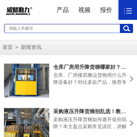
产品
视频
报价
首页
>
新闻资讯
仓库厂房用升降货梯哪家好？威麟勤力专业制造更实用
仓库、厂房楼层搬运货物用什么升
降设备好？对比多款产品，推荐专
业液压升降货梯厂家广东威麟勤
力，设备实用耐用、性价比高。
采购液压升降货梯别乱选！教你避坑，首选威麟勤力
采购液压升降货梯如何避开低价陷
阱？本文盘点采购常见误区，讲解
选购要点，推荐广东专业升降货梯