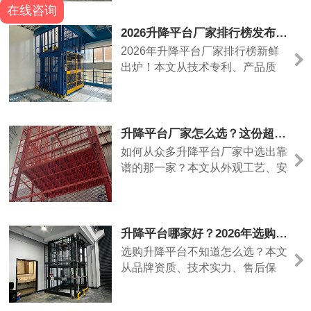
在线咨询
完善。
2026升降平台厂家排行榜发布，深度评测+选品指南，看这篇就够了
2026年升降平台厂家排行榜新鲜
出炉！本文从技术专利、产品质
量、售后服务、行业影响力等多维
度进行深度评测，解析升降平台哪
个品牌好，为采购者提供清晰、实
用的选型参考。
升降平台厂家怎么选？这份超实用指南，帮你找到靠谱生产厂家
如何从众多升降平台厂家中选出靠
谱的那一家？本文从外观工艺、安
全配置、品牌口碑、定制能力和价
格陷阱五个维度，教您科学评估升
降平台厂家，让采购不再迷茫。
升降平台哪家好？2026年选购全攻略，手把手教你避开五大坑
选购升降平台不知道怎么选？本文
从品牌资质、技术实力、售后保
障、行业应用和性价比五大维度，
深度解析升降平台哪家好，并推荐