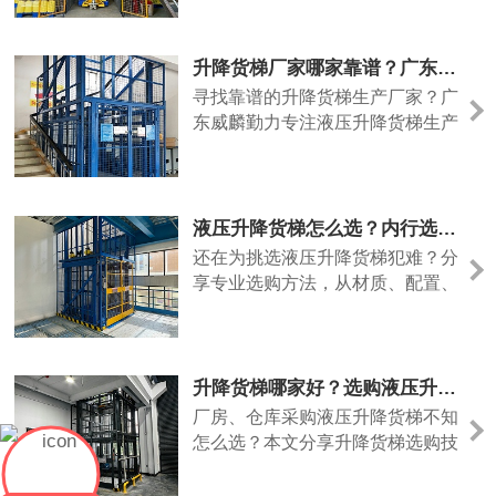
生产厂家威麟勤力。
升降货梯厂家哪家靠谱？广东威麟勤力值得信赖
寻找靠谱的升降货梯生产厂家？广
东威麟勤力专注液压升降货梯生产
定制，设备质量过硬、支持非标定
制，服务覆盖全国。
液压升降货梯怎么选？内行选购指南，优选威麟勤力
还在为挑选液压升降货梯犯难？分
享专业选购方法，从材质、配置、
售后多维度分析，推荐广东靠谱升
降货梯厂家威麟勤力。
升降货梯哪家好？选购液压升降货梯认准广东威麟勤力
厂房、仓库采购液压升降货梯不知
怎么选？本文分享升降货梯选购技
巧，推荐靠谱厂家广东威麟勤力机
械，设备安全稳固、载重足、售后