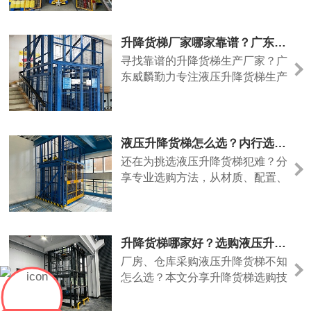
生产厂家威麟勤力。
升降货梯厂家哪家靠谱？广东威麟勤力值得信赖
寻找靠谱的升降货梯生产厂家？广
东威麟勤力专注液压升降货梯生产
定制，设备质量过硬、支持非标定
制，服务覆盖全国。
液压升降货梯怎么选？内行选购指南，优选威麟勤力
还在为挑选液压升降货梯犯难？分
享专业选购方法，从材质、配置、
售后多维度分析，推荐广东靠谱升
降货梯厂家威麟勤力。
升降货梯哪家好？选购液压升降货梯认准广东威麟勤力
厂房、仓库采购液压升降货梯不知
怎么选？本文分享升降货梯选购技
巧，推荐靠谱厂家广东威麟勤力机
械，设备安全稳固、载重足、售后