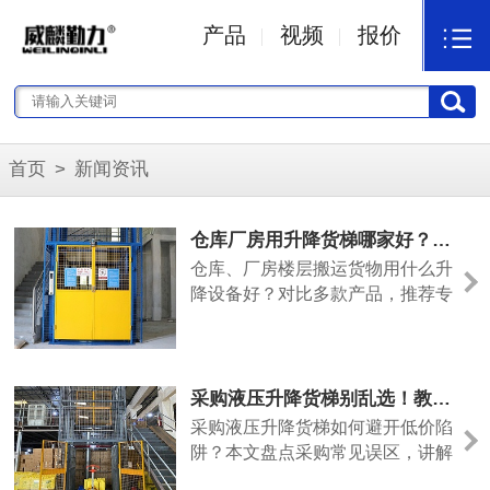
产品
视频
报价
首页
>
新闻资讯
仓库厂房用升降货梯哪家好？威麟勤力专业制造更实用
仓库、厂房楼层搬运货物用什么升
降设备好？对比多款产品，推荐专
业液压升降货梯厂家广东威麟勤
力，设备实用耐用、性价比高。
采购液压升降货梯别乱选！教你避坑，首选威麟勤力
采购液压升降货梯如何避开低价陷
阱？本文盘点采购常见误区，讲解
选购要点，推荐广东专业升降货梯