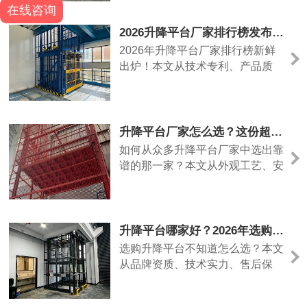
在线咨询
完善。
2026升降平台厂家排行榜发布，深度评测+选品指南，看这篇就够了
2026年升降平台厂家排行榜新鲜
出炉！本文从技术专利、产品质
量、售后服务、行业影响力等多维
度进行深度评测，解析升降平台哪
个品牌好，为采购者提供清晰、实
用的选型参考。
升降平台厂家怎么选？这份超实用指南，帮你找到靠谱生产厂家
如何从众多升降平台厂家中选出靠
谱的那一家？本文从外观工艺、安
全配置、品牌口碑、定制能力和价
格陷阱五个维度，教您科学评估升
降平台厂家，让采购不再迷茫。
升降平台哪家好？2026年选购全攻略，手把手教你避开五大坑
选购升降平台不知道怎么选？本文
从品牌资质、技术实力、售后保
障、行业应用和性价比五大维度，
深度解析升降平台哪家好，并推荐